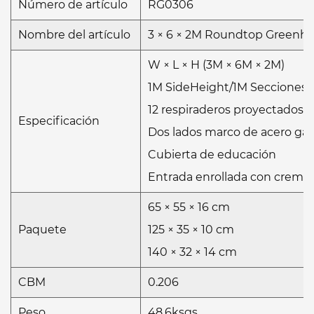
Número de artículo
RG0306
Nombre del artículo
3 × 6 × 2M Roundtop Greenho
W × L × H (3M × 6M × 2M)
1M SideHeight/1M Secciones 
12 respiraderos proyectados
Especificación
Dos lados marco de acero gal
Cubierta de educación
Entrada enrollada con cremall
65 × 55 × 16 cm
Paquete
125 × 35 × 10 cm
140 × 32 × 14 cm
CBM
0.206
Peso
48.6ksgs