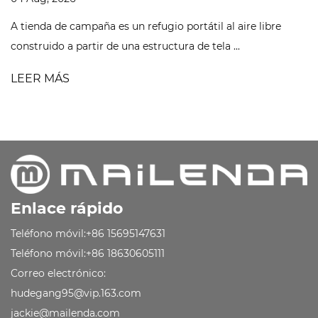
Construyendo una tienda de campaña corre
ctura de tela ...
reduce a tres cosas hechas en e
LEER MÁS
Enlace rápido
Teléfono móvil:+86 15695147631
Teléfono móvil:+86 18630605111
Correo electrónico:
hudegang95@vip.163.com
jackie@mailenda.com