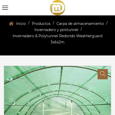
/
/
/
Inicio
Productos
Carpa de almacenamiento
/
Invernadero y politunnel
Invernadero & Polytunnel Redondo Weatherguard
3x6x2m