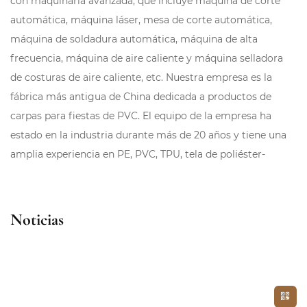
con maquinaria avanzada, que incluye máquina de corte
automática, máquina láser, mesa de corte automática,
máquina de soldadura automática, máquina de alta
frecuencia, máquina de aire caliente y máquina selladora
de costuras de aire caliente, etc. Nuestra empresa es la
fábrica más antigua de China dedicada a productos de
carpas para fiestas de PVC. El equipo de la empresa ha
estado en la industria durante más de 20 años y tiene una
amplia experiencia en PE, PVC, TPU, tela de poliéster-
algodón, acero, aluminio y otros materiales. La empresa
tiene una rica experiencia en licitaciones internacionales y
cooperación con supermercados. Como profesional
Noticias
Invernadero & Polytunnel Redondo Weatherguard 3x6x2m
Fabricantes
y
Invernadero & Polytunnel Redondo
Weatherguard 3x6x2m Empresa
en China, sus productos se
exportan principalmente a docenas de países y regiones,