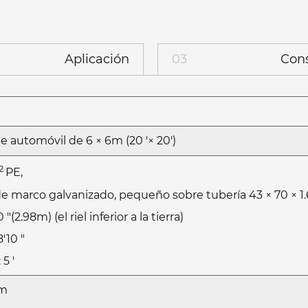
Aplicación
03
Cons
e automóvil de 6 × 6m (20 '× 20')
2
PE,
e marco galvanizado, pequeño sobre tubería 43 × 70 × 1.
"(2.98m) (el riel inferior a la tierra)
'10 "
5 '
cm