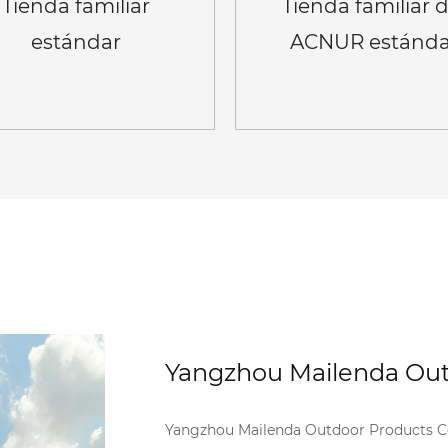
Tienda familiar
Tienda familiar d
estándar
ACNUR estánda
C/ICRC/UNHCR para
 personas, doble
egable, para todo
Ver más
Ver más
tipo de clima
Yangzhou Mailenda Outd
Yangzhou Mailenda Outdoor Products Co.