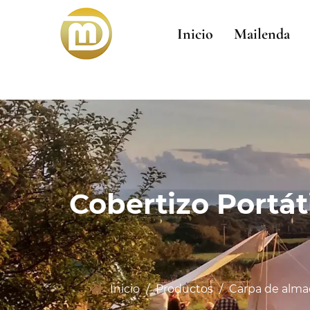
Inicio
Mailenda
Cobertizo Portát
Inicio
/
Productos
/
Carpa de alm