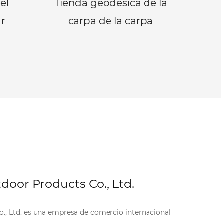
el
Tienda geodésica de la
r
carpa de la carpa
geodésica de 5
personas
Ver más
oor Products Co., Ltd.
, Ltd. es una empresa de comercio internacional