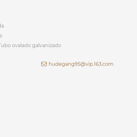
da
s
" Tubo ovalado galvanizado
hudegang95@vip.163.com