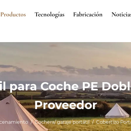
Productos
Tecnologías
Fabricación
Noticia
il para Coche PE Dob
Proveedor
acenamiento
/
Cochera/ garaje portátil
/
Cobertizo Port