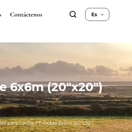
s
Contáctenos
Es
le 6x6m (20"x20")
átil para Coche PE Doble 6x6m (20"x20")