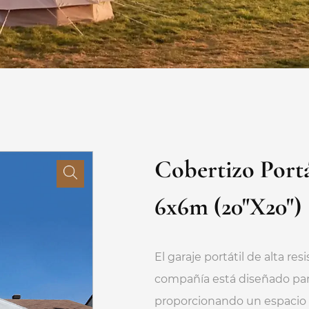
Cobertizo Port
6x6m (20"x20")
El garaje portátil de alta r
compañía está diseñado para
proporcionando un espacio 