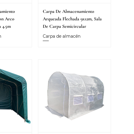
amiento
Carpa De Almacenamiento
on Arco
Arqueada Flechada 9x12m, Sala
a 4.5m
De Carpa Semicircular
n
Carpa de almacén