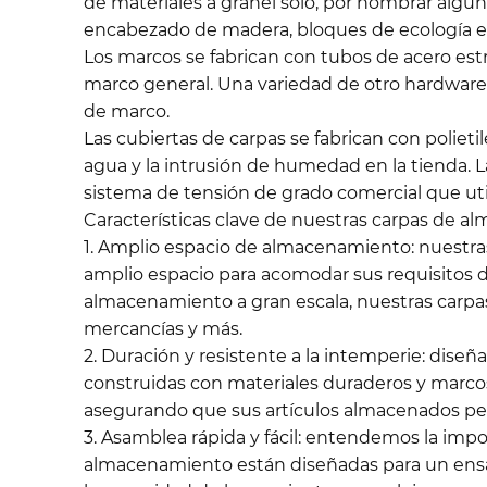
de materiales a granel solo, por nombrar algun
encabezado de madera, bloques de ecología e
Los marcos se fabrican con tubos de acero estru
marco general. Una variedad de otro hardware 
de marco.
Las cubiertas de carpas se fabrican con poliet
agua y la intrusión de humedad en la tienda. 
sistema de tensión de grado comercial que uti
Características clave de nuestras carpas de a
1. Amplio espacio de almacenamiento: nuestr
amplio espacio para acomodar sus requisitos
almacenamiento a gran escala, nuestras carpas 
mercancías y más.
2. Duración y resistente a la intemperie: dise
construidas con materiales duraderos y marcos r
asegurando que sus artículos almacenados pe
3. Asamblea rápida y fácil: entendemos la imp
almacenamiento están diseñadas para un ensam