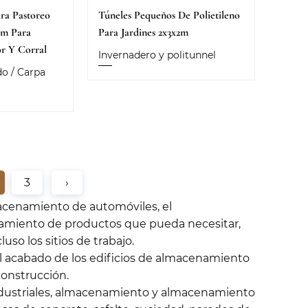
ra Pastoreo
Túneles Pequeños De Polietileno
6m Para
Para Jardines 2x3x2m
or Y Corral
Invernadero y politunnel
o / Carpa
3
›
macenamiento de automóviles, el
amiento de productos que pueda necesitar,
so los sitios de trabajo.
 acabado de los edificios de almacenamiento
construcción.
ndustriales, almacenamiento y almacenamiento