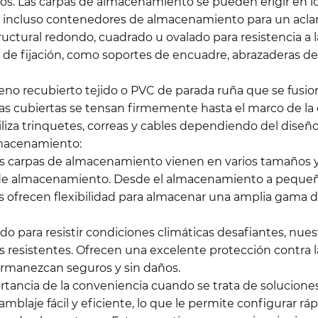
os. Las carpas de almacenamiento se pueden erigir en lo
 incluso contenedores de almacenamiento para un aclara
ctural redondo, cuadrado u ovalado para resistencia a la 
de fijación, como soportes de encuadre, abrazaderas de
ileno recubierto tejido o PVC de parada ruña que se fusio
Las cubiertas se tensan firmemente hasta el marco de l
liza trinquetes, correas y cables dependiendo del diseño
lmacenamiento:
as carpas de almacenamiento vienen en varios tamaños 
 de almacenamiento. Desde el almacenamiento a pequeña
ofrecen flexibilidad para almacenar una amplia gama de 
ñado para resistir condiciones climáticas desafiantes, n
esistentes. Ofrecen una excelente protección contra la llu
rmanezcan seguros y sin daños.
ortancia de la conveniencia cuando se trata de solucio
blaje fácil y eficiente, lo que le permite configurar 