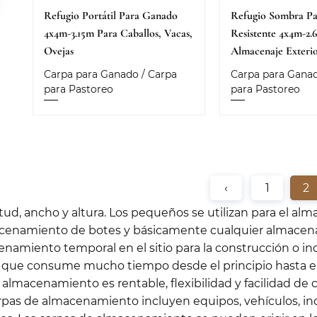
Refugio Portátil Para Ganado
Refugio Sombra Pa
4x4m-3.15m Para Caballos, Vacas,
Resistente 4x4m-2.
Ovejas
Almacenaje Exteri
Carpa para Ganado / Carpa
Carpa para Ganad
para Pastoreo
para Pastoreo
‹
1
2
ud, ancho y altura. Los pequeños se utilizan para el al
acenamiento de botes y básicamente cualquier almacen
miento temporal en el sitio para la construcción o inclu
y que consume mucho tiempo desde el principio hasta el
almacenamiento es rentable, flexibilidad y facilidad de 
rpas de almacenamiento incluyen equipos, vehículos, i